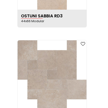
VER FICHA DEL PRODUCTO
OSTUNI SABBIA RD3
44x66 Modular