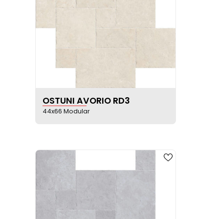
VER FICHA DEL PRODUCTO
OSTUNI AVORIO RD3
44x66 Modular