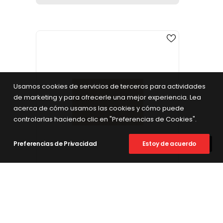
Usamos cookies de servicios de terceros para actividades
de marketing y para ofrecerle una mejor experiencia. Lea
acerca de cómo usamos las cookies y cómo puede
controlarlas haciendo clic en "Preferencias de Cookies".
Preferencias de Privacidad
Estoy de acuerdo
VER FICHA DEL PRODUCTO
OSTUNI AVORIO RD3
44x66