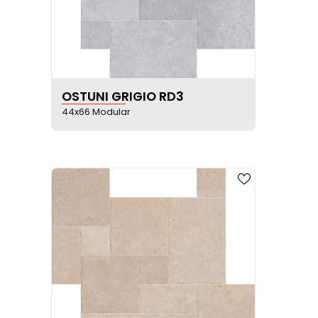
VER FICHA DEL PRODUCTO
OSTUNI GRIGIO RD3
44x66 Modular