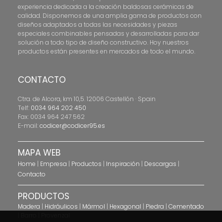
experiencia dedicada a la creación baldosas cerámicas de
calidad. Disponemos de una amplia gama de productos con
diseños adaptados a todas las necesidades y piezas
especiales combinables pensadas y desarrolladas para dar
solución a todo tipo de diseño constructivo. Hoy nuestros
productos están presentes en mercados de todo el mundo.
CONTACTO
Ctra. de Alcora, km 10,5. 12006 Castellón · Spain
Telf:
0034 964 202 450
Fax: 0034 964 247 562
E-mail:
codicer@codicer95.es
MAPA WEB
Home
|
Empresa
|
Productos
|
Inspiración
|
Descargas
|
Contacto
PRODUCTOS
Madera
|
Hidráulicos
|
Mármol
|
Hexagonal
|
Piedra
|
Cementado
|
Barro
|
Provenzal