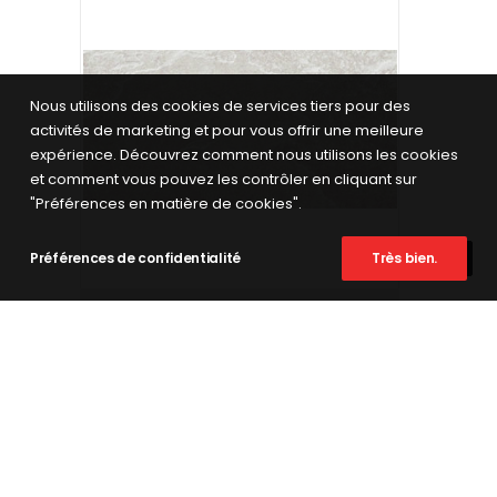
Nous utilisons des cookies de services tiers pour des
activités de marketing et pour vous offrir une meilleure
expérience. Découvrez comment nous utilisons les cookies
et comment vous pouvez les contrôler en cliquant sur
"Préférences en matière de cookies".
Préférences de confidentialité
Très bien.
VOIR LA FICHE PRODUIT
TIBET SILVER
33x66