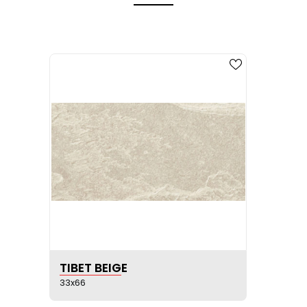
VOIR LA FICHE PRODUIT
TIBET BEIGE
33x66