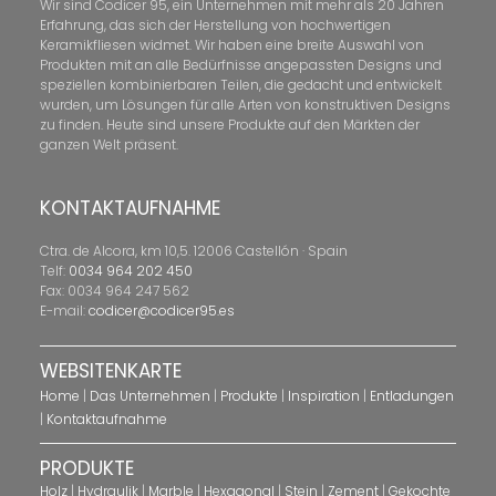
Wir sind Codicer 95, ein Unternehmen mit mehr als 20 Jahren
Erfahrung, das sich der Herstellung von hochwertigen
Keramikfliesen widmet. Wir haben eine breite Auswahl von
Produkten mit an alle Bedürfnisse angepassten Designs und
speziellen kombinierbaren Teilen, die gedacht und entwickelt
wurden, um Lösungen für alle Arten von konstruktiven Designs
zu finden. Heute sind unsere Produkte auf den Märkten der
ganzen Welt präsent.
KONTAKTAUFNAHME
Ctra. de Alcora, km 10,5. 12006 Castellón · Spain
Telf:
0034 964 202 450
Fax: 0034 964 247 562
E-mail:
codicer@codicer95.es
WEBSITENKARTE
Home
|
Das Unternehmen
|
Produkte
|
Inspiration
|
Entladungen
|
Kontaktaufnahme
PRODUKTE
Holz
|
Hydraulik
|
Marble
|
Hexagonal
|
Stein
|
Zement
|
Gekochte