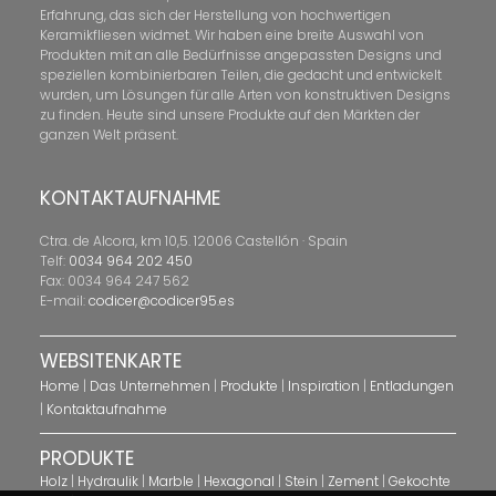
Erfahrung, das sich der Herstellung von hochwertigen
Keramikfliesen widmet. Wir haben eine breite Auswahl von
Produkten mit an alle Bedürfnisse angepassten Designs und
speziellen kombinierbaren Teilen, die gedacht und entwickelt
wurden, um Lösungen für alle Arten von konstruktiven Designs
zu finden. Heute sind unsere Produkte auf den Märkten der
ganzen Welt präsent.
KONTAKTAUFNAHME
Ctra. de Alcora, km 10,5. 12006 Castellón · Spain
Telf:
0034 964 202 450
Fax: 0034 964 247 562
E-mail:
codicer@codicer95.es
WEBSITENKARTE
Home
|
Das Unternehmen
|
Produkte
|
Inspiration
|
Entladungen
|
Kontaktaufnahme
PRODUKTE
Holz
|
Hydraulik
|
Marble
|
Hexagonal
|
Stein
|
Zement
|
Gekochte