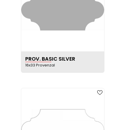
VER FICHA DEL PRODUCTO
PROV. BASIC SILVER
16x33 Provenzal