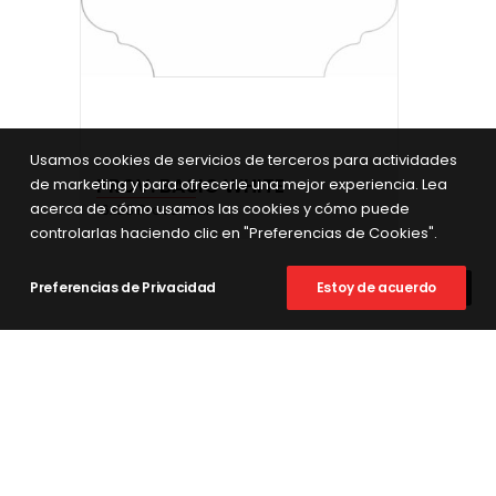
Usamos cookies de servicios de terceros para actividades
VER FICHA DEL PRODUCTO
PROV. BASIC WHITE
de marketing y para ofrecerle una mejor experiencia. Lea
acerca de cómo usamos las cookies y cómo puede
16x33 Provenzal
controlarlas haciendo clic en "Preferencias de Cookies".
Preferencias de Privacidad
Estoy de acuerdo
TAMBIÉN TE PUEDE
GUSTAR