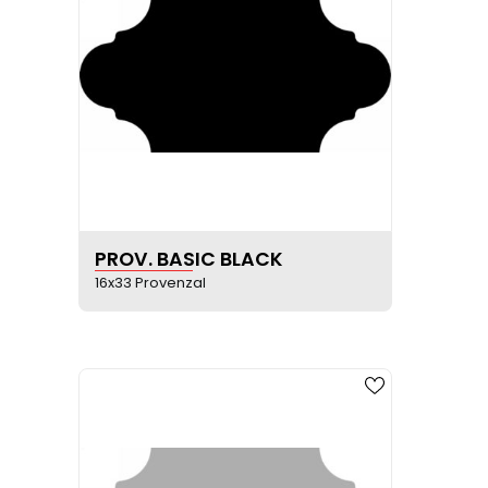
VER FICHA DEL PRODUCTO
PROV. BASIC BLACK
16x33 Provenzal